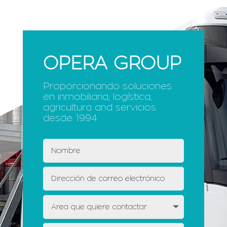
OPERA GROUP
Proporcionando soluciones
en inmobiliaria, logística,
agricultura and servicios
desde 1994.